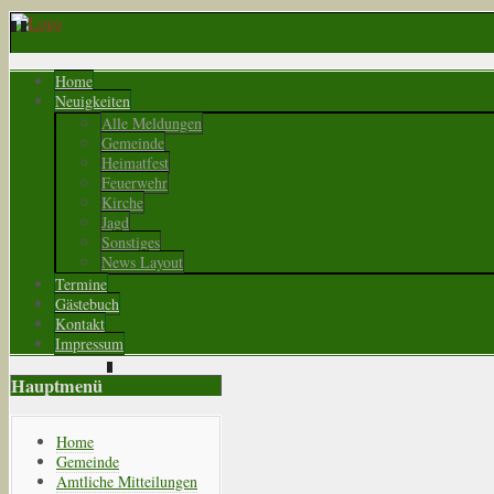
Home
Neuigkeiten
Alle Meldungen
Gemeinde
Heimatfest
Feuerwehr
Kirche
Jagd
Sonstiges
News Layout
Termine
Gästebuch
Kontakt
Impressum
Hauptmenü
Home
Gemeinde
Amtliche Mitteilungen