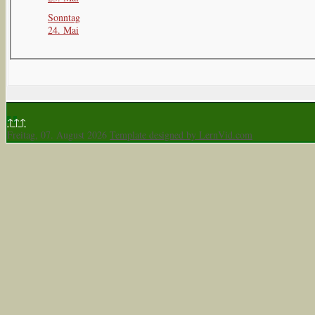
Sonntag
24. Mai
↑↑↑
Freitag, 07. August 2026
Template designed by LernVid.com