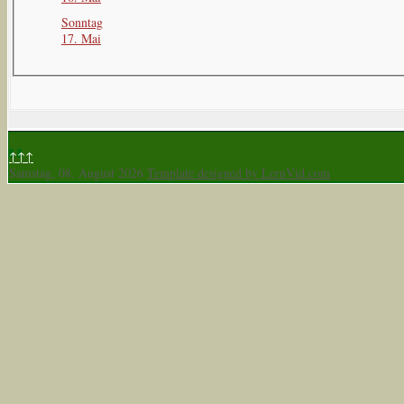
Sonntag
17. Mai
↑↑↑
Samstag, 08. August 2026
Template designed by LernVid.com