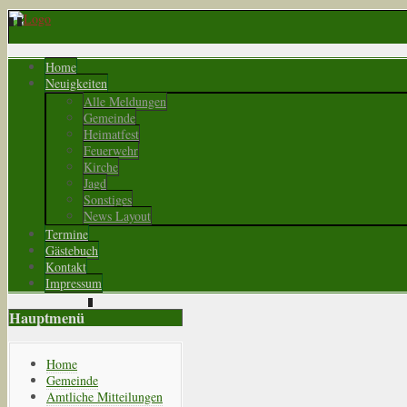
Home
Neuigkeiten
Alle Meldungen
Gemeinde
Heimatfest
Feuerwehr
Kirche
Jagd
Sonstiges
News Layout
Termine
Gästebuch
Kontakt
Impressum
Hauptmenü
Home
Gemeinde
Amtliche Mitteilungen