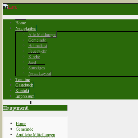
Home
Neuigkeiten
Alle Meldungen
Gemeinde
Heimatfest
Feuerwehr
Kirche
Jagd
Sonstiges
News Layout
Termine
Gästebuch
Kontakt
Impressum
Hauptmenü
Home
Gemeinde
Amtliche Mitteilungen