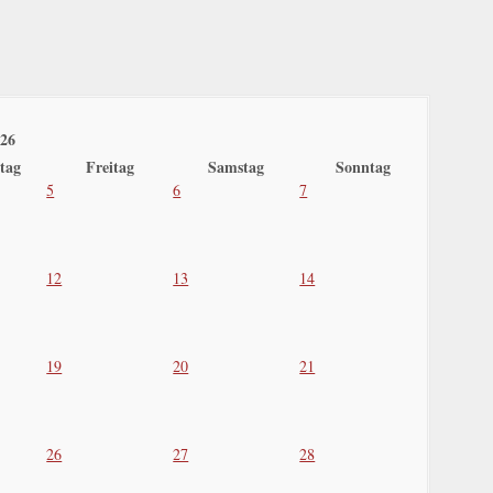
026
tag
Freitag
Samstag
Sonntag
5
6
7
12
13
14
19
20
21
26
27
28