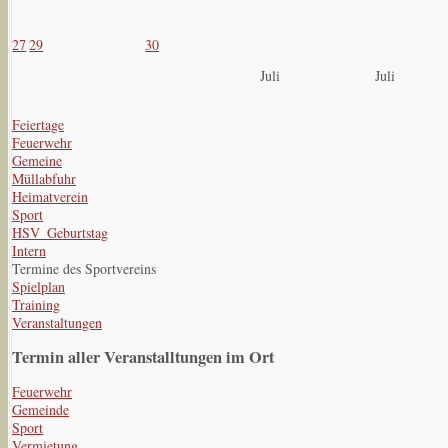
27
29
30
Juli
Juli
Feiertage
Feuerwehr
Gemeine
Müllabfuhr
Heimatverein
Sport
HSV_Geburtstag
Intern
Termine des Sportvereins
Spielplan
Training
Veranstaltungen
Termin aller Veranstalltungen im Ort
Feuerwehr
Gemeinde
Sport
Vermietung