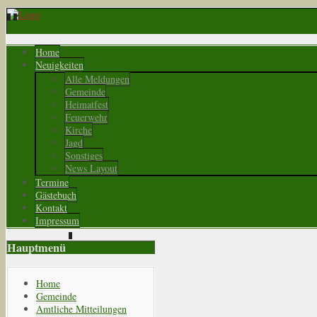
Home
Neuigkeiten
Alle Meldungen
Gemeinde
Heimatfest
Feuerwehr
Kirche
Jagd
Sonstiges
News Layout
Termine
Gästebuch
Kontakt
Impressum
Hauptmenü
Home
Gemeinde
Amtliche Mitteilungen