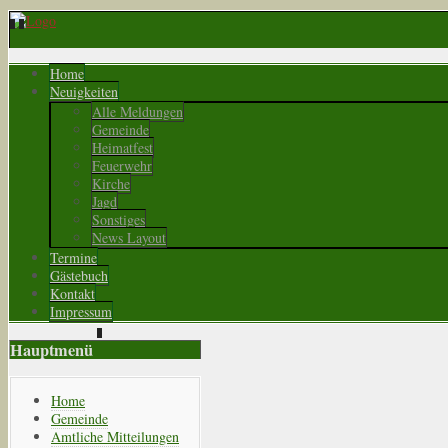
Home
Neuigkeiten
Alle Meldungen
Gemeinde
Heimatfest
Feuerwehr
Kirche
Jagd
Sonstiges
News Layout
Termine
Gästebuch
Kontakt
Impressum
Hauptmenü
Home
Gemeinde
Amtliche Mitteilungen