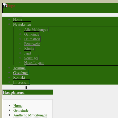
Home
Neuigkeiten
Alle Meldungen
Gemeinde
Heimatfest
Feuerwehr
Kirche
Jagd
Sonstiges
News Layout
Termine
Gästebuch
Kontakt
Impressum
Hauptmenü
Home
Gemeinde
Amtliche Mitteilungen