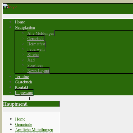
Home
Neuigkeiten
Alle Meldungen
Gemeinde
Heimatfest
Feuerwehr
Kirche
Jagd
Sonstiges
News Layout
Termine
Gästebuch
Kontakt
Impressum
Hauptmenü
Home
Gemeinde
Amtliche Mitteilungen