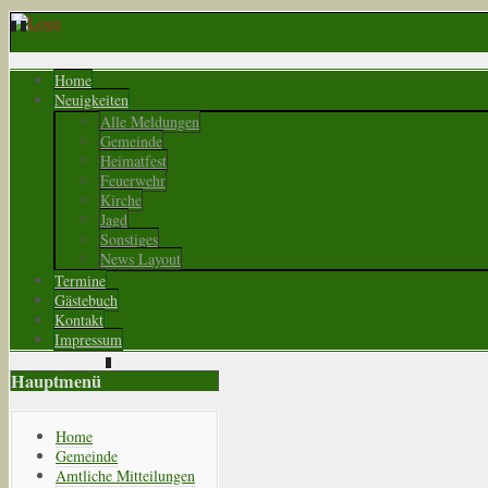
Home
Neuigkeiten
Alle Meldungen
Gemeinde
Heimatfest
Feuerwehr
Kirche
Jagd
Sonstiges
News Layout
Termine
Gästebuch
Kontakt
Impressum
Hauptmenü
Home
Gemeinde
Amtliche Mitteilungen