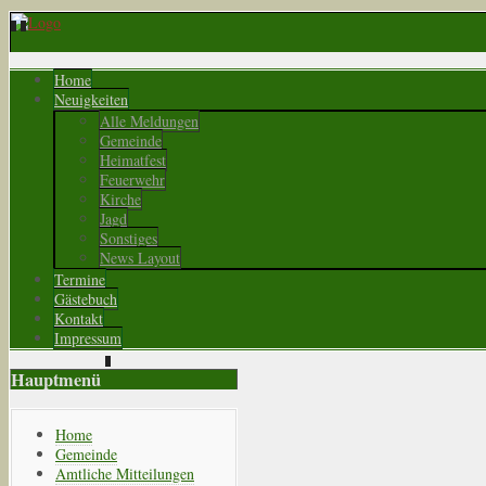
Home
Neuigkeiten
Alle Meldungen
Gemeinde
Heimatfest
Feuerwehr
Kirche
Jagd
Sonstiges
News Layout
Termine
Gästebuch
Kontakt
Impressum
Hauptmenü
Home
Gemeinde
Amtliche Mitteilungen