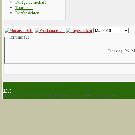
Dorfgemeinschaft
Tourismus
Dorfansichten
Termine für
Dienstag, 26. M
↑↑↑
Donnerstag, 06. August 2026
Template designed by LernVid.com