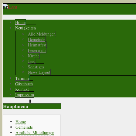
Home
Neuigkeiten
Alle Meldungen
Gemeinde
Heimatfest
Feuerwehr
Kirche
Jagd
Sonstiges
News Layout
Termine
Gästebuch
Kontakt
Impressum
Hauptmenü
Home
Gemeinde
Amtliche Mitteilungen