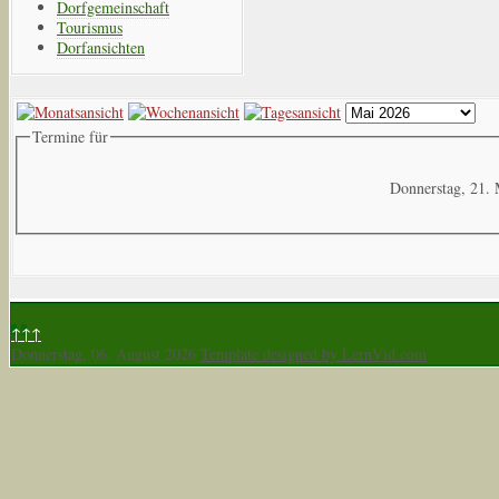
Dorfgemeinschaft
Tourismus
Dorfansichten
Termine für
Donnerstag, 21.
↑↑↑
Donnerstag, 06. August 2026
Template designed by LernVid.com