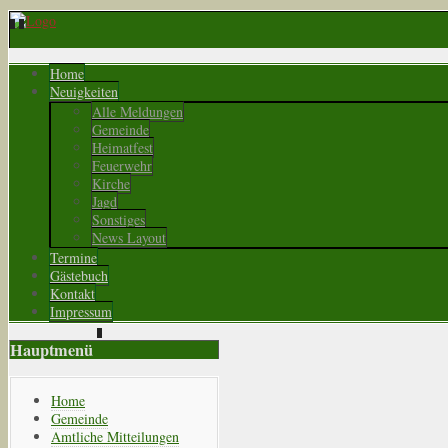
Home
Neuigkeiten
Alle Meldungen
Gemeinde
Heimatfest
Feuerwehr
Kirche
Jagd
Sonstiges
News Layout
Termine
Gästebuch
Kontakt
Impressum
Hauptmenü
Home
Gemeinde
Amtliche Mitteilungen