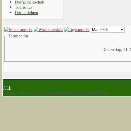
Dorfgemeinschaft
Tourismus
Dorfansichten
Termine für
Donnerstag, 21.
↑↑↑
Samstag, 08. August 2026
Template designed by LernVid.com