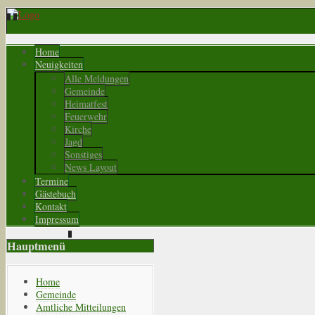
Home
Neuigkeiten
Alle Meldungen
Gemeinde
Heimatfest
Feuerwehr
Kirche
Jagd
Sonstiges
News Layout
Termine
Gästebuch
Kontakt
Impressum
Hauptmenü
Home
Gemeinde
Amtliche Mitteilungen