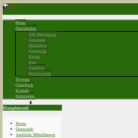
Home
Neuigkeiten
Alle Meldungen
Gemeinde
Heimatfest
Feuerwehr
Kirche
Jagd
Sonstiges
News Layout
Termine
Gästebuch
Kontakt
Impressum
Hauptmenü
Home
Gemeinde
Amtliche Mitteilungen