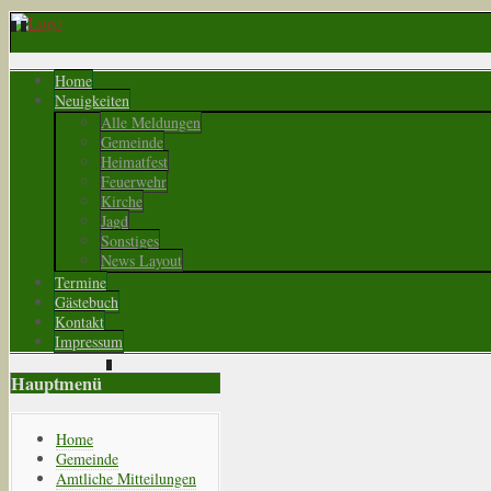
Home
Neuigkeiten
Alle Meldungen
Gemeinde
Heimatfest
Feuerwehr
Kirche
Jagd
Sonstiges
News Layout
Termine
Gästebuch
Kontakt
Impressum
Hauptmenü
Home
Gemeinde
Amtliche Mitteilungen