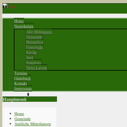
Home
Neuigkeiten
Alle Meldungen
Gemeinde
Heimatfest
Feuerwehr
Kirche
Jagd
Sonstiges
News Layout
Termine
Gästebuch
Kontakt
Impressum
Hauptmenü
Home
Gemeinde
Amtliche Mitteilungen