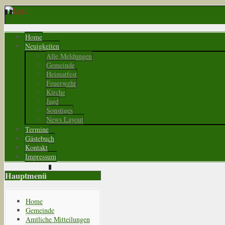
Home
Neuigkeiten
Alle Meldungen
Gemeinde
Heimatfest
Feuerwehr
Kirche
Jagd
Sonstiges
News Layout
Termine
Gästebuch
Kontakt
Impressum
Hauptmenü
Home
Gemeinde
Amtliche Mitteilungen