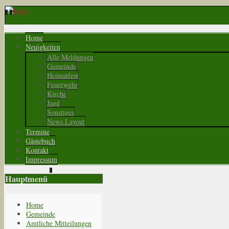
Home
Neuigkeiten
Alle Meldungen
Gemeinde
Heimatfest
Feuerwehr
Kirche
Jagd
Sonstiges
News Layout
Termine
Gästebuch
Kontakt
Impressum
Hauptmenü
Home
Gemeinde
Amtliche Mitteilungen