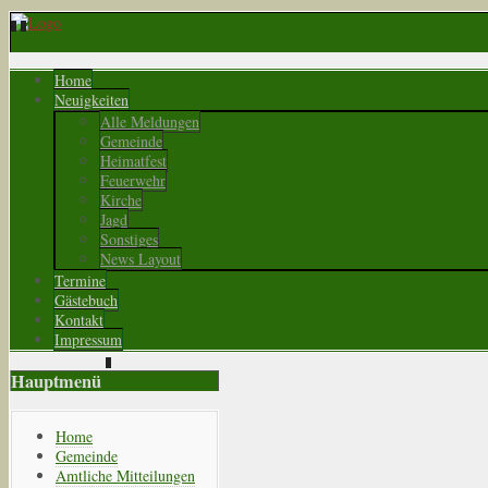
Home
Neuigkeiten
Alle Meldungen
Gemeinde
Heimatfest
Feuerwehr
Kirche
Jagd
Sonstiges
News Layout
Termine
Gästebuch
Kontakt
Impressum
Hauptmenü
Home
Gemeinde
Amtliche Mitteilungen