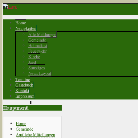
Home
Neuigkeiten
Alle Meldungen
Gemeinde
Heimatfest
Feuerwehr
Kirche
Jagd
Sonstiges
News Layout
Termine
Gästebuch
Kontakt
Impressum
Hauptmenü
Home
Gemeinde
Amtliche Mitteilungen