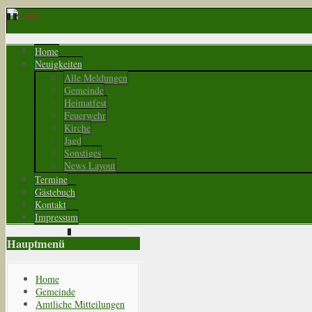
Home
Neuigkeiten
Alle Meldungen
Gemeinde
Heimatfest
Feuerwehr
Kirche
Jagd
Sonstiges
News Layout
Termine
Gästebuch
Kontakt
Impressum
Hauptmenü
Home
Gemeinde
Amtliche Mitteilungen