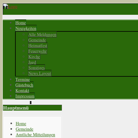
Home
Neuigkeiten
Alle Meldungen
Gemeinde
Heimatfest
Feuerwehr
Kirche
Jagd
Sonstiges
News Layout
Termine
Gästebuch
Kontakt
Impressum
Hauptmenü
Home
Gemeinde
Amtliche Mitteilungen