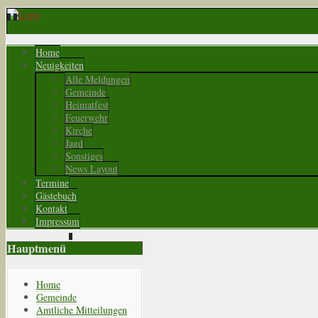
Home
Neuigkeiten
Alle Meldungen
Gemeinde
Heimatfest
Feuerwehr
Kirche
Jagd
Sonstiges
News Layout
Termine
Gästebuch
Kontakt
Impressum
Hauptmenü
Home
Gemeinde
Amtliche Mitteilungen