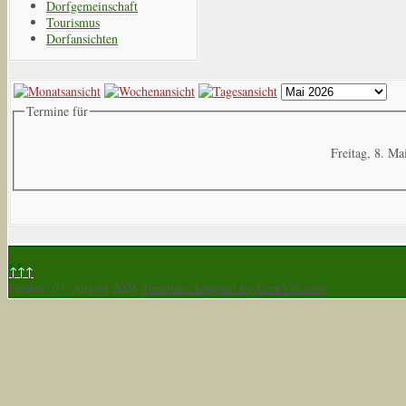
Dorfgemeinschaft
Tourismus
Dorfansichten
Termine für
Freitag, 8. Ma
↑↑↑
Freitag, 07. August 2026
Template designed by LernVid.com