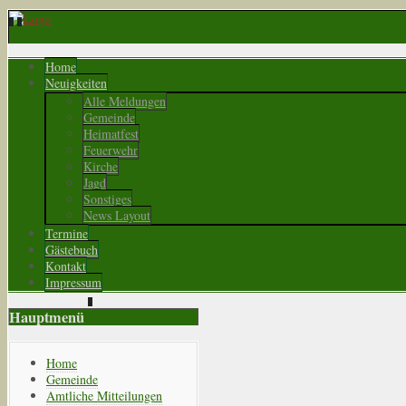
Home
Neuigkeiten
Alle Meldungen
Gemeinde
Heimatfest
Feuerwehr
Kirche
Jagd
Sonstiges
News Layout
Termine
Gästebuch
Kontakt
Impressum
Hauptmenü
Home
Gemeinde
Amtliche Mitteilungen