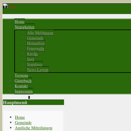
Home
Neuigkeiten
Alle Meldungen
Gemeinde
Heimatfest
Feuerwehr
Kirche
Jagd
Sonstiges
News Layout
Termine
Gästebuch
Kontakt
Impressum
Hauptmenü
Home
Gemeinde
Amtliche Mitteilungen