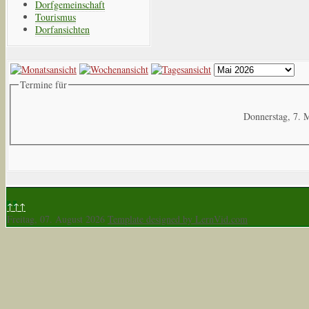
Dorfgemeinschaft
Tourismus
Dorfansichten
Termine für
Donnerstag, 7. 
↑↑↑
Freitag, 07. August 2026
Template designed by LernVid.com