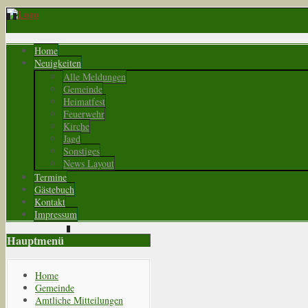
Home
Neuigkeiten
Alle Meldungen
Gemeinde
Heimatfest
Feuerwehr
Kirche
Jagd
Sonstiges
News Layout
Termine
Gästebuch
Kontakt
Impressum
Hauptmenü
Home
Gemeinde
Amtliche Mitteilungen