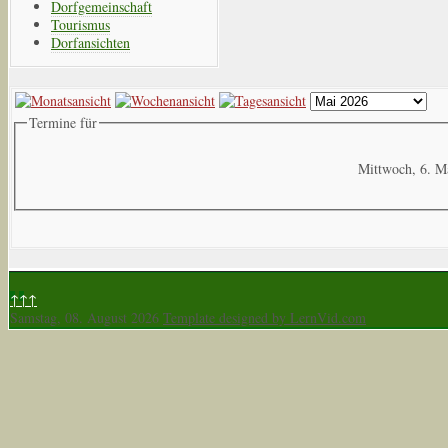
Dorfgemeinschaft
Tourismus
Dorfansichten
Termine für
Mittwoch, 6. M
↑↑↑
Samstag, 08. August 2026
Template designed by LernVid.com