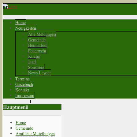
Home
Neuigkeiten
Alle Meldungen
Gemeinde
Heimatfest
Feuerwehr
Kirche
Jagd
Sonstiges
News Layout
Termine
Gästebuch
Kontakt
Impressum
Hauptmenü
Home
Gemeinde
Amtliche Mitteilungen