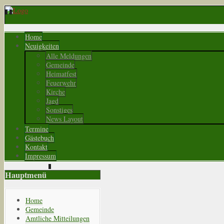
Home
Neuigkeiten
Alle Meldungen
Gemeinde
Heimatfest
Feuerwehr
Kirche
Jagd
Sonstiges
News Layout
Termine
Gästebuch
Kontakt
Impressum
Hauptmenü
Home
Gemeinde
Amtliche Mitteilungen