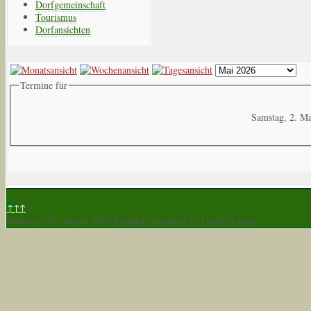
Dorfgemeinschaft
Tourismus
Dorfansichten
Termine für
Samstag, 2. M
↑↑↑
Samstag, 08. August 2026
Template designed by LernVid.com