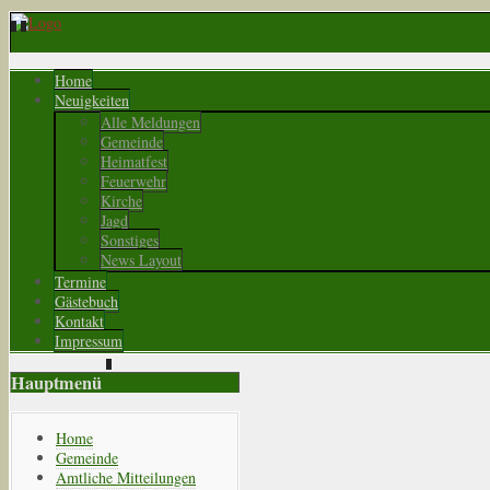
Home
Neuigkeiten
Alle Meldungen
Gemeinde
Heimatfest
Feuerwehr
Kirche
Jagd
Sonstiges
News Layout
Termine
Gästebuch
Kontakt
Impressum
Hauptmenü
Home
Gemeinde
Amtliche Mitteilungen