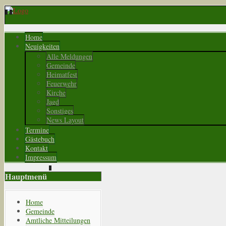
Home
Neuigkeiten
Alle Meldungen
Gemeinde
Heimatfest
Feuerwehr
Kirche
Jagd
Sonstiges
News Layout
Termine
Gästebuch
Kontakt
Impressum
Hauptmenü
Home
Gemeinde
Amtliche Mitteilungen