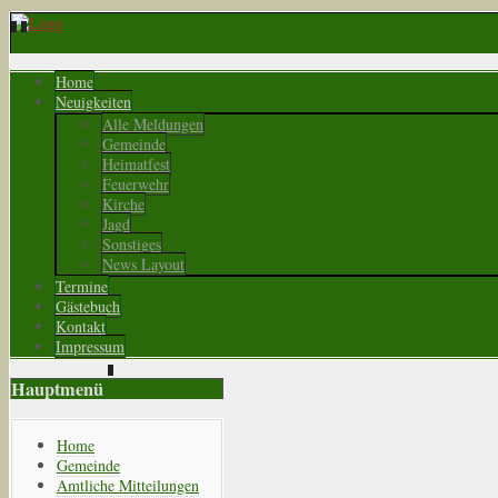
Home
Neuigkeiten
Alle Meldungen
Gemeinde
Heimatfest
Feuerwehr
Kirche
Jagd
Sonstiges
News Layout
Termine
Gästebuch
Kontakt
Impressum
Hauptmenü
Home
Gemeinde
Amtliche Mitteilungen