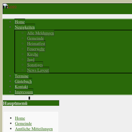
Home
Neuigkeiten
Alle Meldungen
Gemeinde
Heimatfest
Feuerwehr
Kirche
Jagd
Sonstiges
News Layout
Termine
Gästebuch
Kontakt
Impressum
Hauptmenü
Home
Gemeinde
Amtliche Mitteilungen