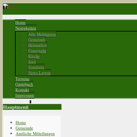
Home
Neuigkeiten
Alle Meldungen
Gemeinde
Heimatfest
Feuerwehr
Kirche
Jagd
Sonstiges
News Layout
Termine
Gästebuch
Kontakt
Impressum
Hauptmenü
Home
Gemeinde
Amtliche Mitteilungen