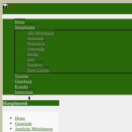
Home
Neuigkeiten
Alle Meldungen
Gemeinde
Heimatfest
Feuerwehr
Kirche
Jagd
Sonstiges
News Layout
Termine
Gästebuch
Kontakt
Impressum
Hauptmenü
Home
Gemeinde
Amtliche Mitteilungen