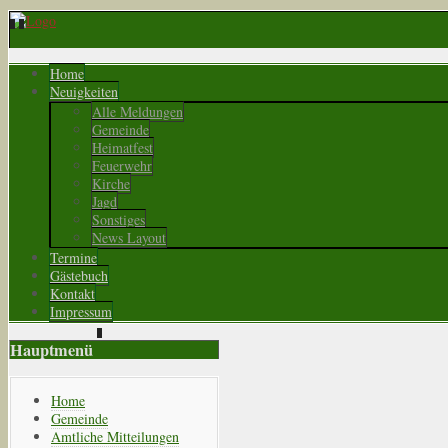
Home
Neuigkeiten
Alle Meldungen
Gemeinde
Heimatfest
Feuerwehr
Kirche
Jagd
Sonstiges
News Layout
Termine
Gästebuch
Kontakt
Impressum
Hauptmenü
Home
Gemeinde
Amtliche Mitteilungen