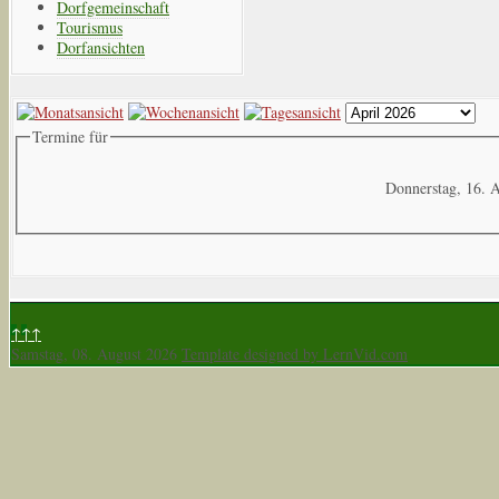
Dorfgemeinschaft
Tourismus
Dorfansichten
Termine für
Donnerstag, 16. A
↑↑↑
Samstag, 08. August 2026
Template designed by LernVid.com