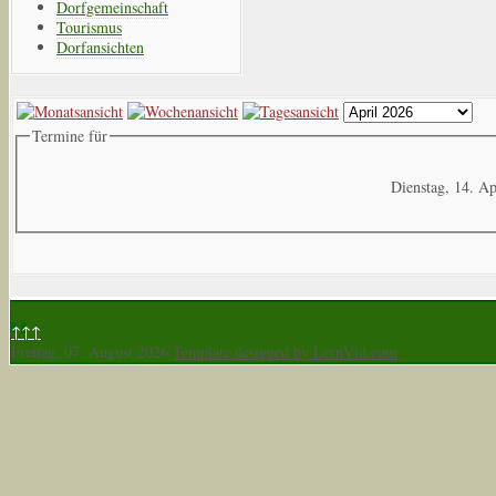
Dorfgemeinschaft
Tourismus
Dorfansichten
Termine für
Dienstag, 14. Ap
↑↑↑
Freitag, 07. August 2026
Template designed by LernVid.com