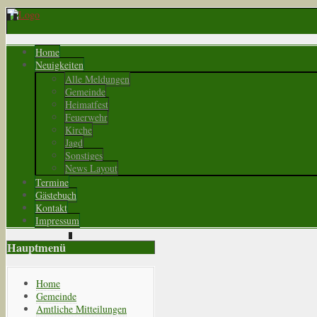
Home
Neuigkeiten
Alle Meldungen
Gemeinde
Heimatfest
Feuerwehr
Kirche
Jagd
Sonstiges
News Layout
Termine
Gästebuch
Kontakt
Impressum
Hauptmenü
Home
Gemeinde
Amtliche Mitteilungen