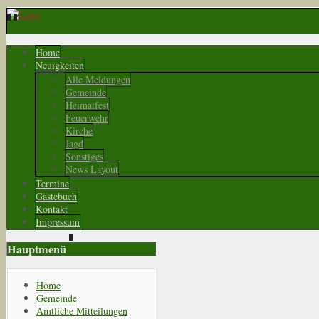
Home
Neuigkeiten
Alle Meldungen
Gemeinde
Heimatfest
Feuerwehr
Kirche
Jagd
Sonstiges
News Layout
Termine
Gästebuch
Kontakt
Impressum
Hauptmenü
Home
Gemeinde
Amtliche Mitteilungen