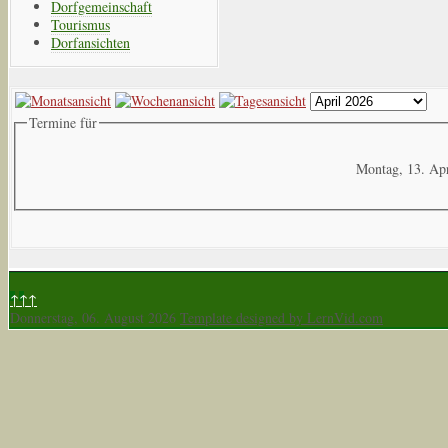
Dorfgemeinschaft
Tourismus
Dorfansichten
Termine für
Montag, 13. Ap
↑↑↑
Donnerstag, 06. August 2026
Template designed by LernVid.com