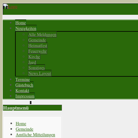
Home
Neuigkeiten
Alle Meldungen
Gemeinde
Heimatfest
Feuerwehr
Kirche
Jagd
Sonstiges
News Layout
Termine
Gästebuch
Kontakt
Impressum
Hauptmenü
Home
Gemeinde
Amtliche Mitteilungen