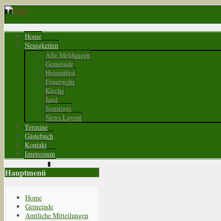
Home
Neuigkeiten
Alle Meldungen
Gemeinde
Heimatfest
Feuerwehr
Kirche
Jagd
Sonstiges
News Layout
Termine
Gästebuch
Kontakt
Impressum
Hauptmenü
Home
Gemeinde
Amtliche Mitteilungen