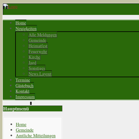
Home
Neuigkeiten
Alle Meldungen
Gemeinde
Heimatfest
Feuerwehr
Kirche
Jagd
Sonstiges
News Layout
Termine
Gästebuch
Kontakt
Impressum
Hauptmenü
Home
Gemeinde
Amtliche Mitteilungen