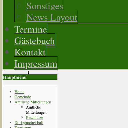
Sonstiges
News Layout
Termine
Gästebuch
Kontakt
Impressum
Hauptmenü
Home
Gemeinde
Amtliche Mitteilungen
Amtliche
Mitteilungen
Beschlüsse
Dorfgemeinschaft
Tourismus